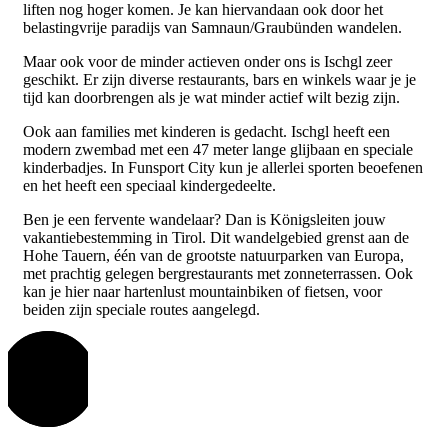
liften nog hoger komen. Je kan hiervandaan ook door het
belastingvrije paradijs van Samnaun/Graubünden wandelen.
Maar ook voor de minder actieven onder ons is Ischgl zeer
geschikt. Er zijn diverse restaurants, bars en winkels waar je je
tijd kan doorbrengen als je wat minder actief wilt bezig zijn.
Ook aan families met kinderen is gedacht. Ischgl heeft een
modern zwembad met een 47 meter lange glijbaan en speciale
kinderbadjes. In Funsport City kun je allerlei sporten beoefenen
en het heeft een speciaal kindergedeelte.
Ben je een fervente wandelaar? Dan is Königsleiten jouw
vakantiebestemming in Tirol. Dit wandelgebied grenst aan de
Hohe Tauern, één van de grootste natuurparken van Europa,
met prachtig gelegen bergrestaurants met zonneterrassen. Ook
kan je hier naar hartenlust mountainbiken of fietsen, voor
beiden zijn speciale routes aangelegd.