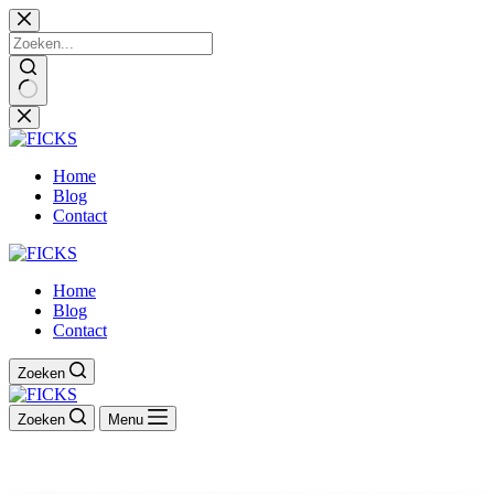
Ga
naar
de
inhoud
Home
Blog
Contact
Home
Blog
Contact
Zoeken
Zoeken
Menu