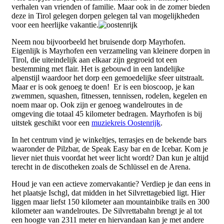
verhalen van vrienden of familie. Maar ook in de zomer bieden
deze in Tirol gelegen dorpen gelegen tal van mogelijkheden
voor een heerlijke vakantie.
Neem nou bijvoorbeeld het bruisende dorp Mayrhofen.
Eigenlijk is Mayrhofen een verzameling van kleinere dorpen in
Tirol, die uiteindelijk aan elkaar zijn gegroeid tot een
bestemming met flair. Het is gebouwd in een landelijke
alpenstijl waardoor het dorp een gemoedelijke sfeer uitstraalt.
Maar er is ook genoeg te doen! Er is een bioscoop, je kan
zwemmen, squashen, fitnessen, tennissen, rodelen, kegelen en
noem maar op. Ook zijn er genoeg wandelroutes in de
omgeving die totaal 45 kilometer bedragen. Mayrhofen is bij
uitstek geschikt voor een
muziekreis Oostenrijk
.
In het centrum vind je winkeltjes, terrasjes en de bekende bars
waaronder de Pilzbar, de Speak Easy bar en de Icebar. Kom je
liever niet thuis voordat het weer licht wordt? Dan kun je altijd
terecht in de discotheken zoals de Schlüssel en de Arena.
Houd je van een actieve zomervakantie? Verdiep je dan eens in
het plaatsje Ischgl, dat midden in het Silvrettagebied ligt. Hier
liggen maar liefst 150 kilometer aan mountainbike trails en 300
kilometer aan wandelroutes. De Silvrettabahn brengt je al tot
een hoogte van 2311 meter en hiervandaan kan je met andere