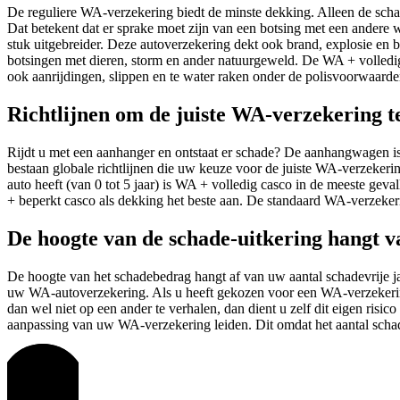
De reguliere WA-verzekering biedt de minste dekking. Alleen de schad
Dat betekent dat er sprake moet zijn van een botsing met een andere
stuk uitgebreider. Deze autoverzekering dekt ook brand, explosie en blik
botsingen met dieren, storm en ander natuurgeweld. De WA + volledig 
ook aanrijdingen, slippen en te water raken onder de polisvoorwaard
Richtlijnen om de juiste WA-verzekering t
Rijdt u met een aanhanger en ontstaat er schade? De aanhangwagen i
bestaan globale richtlijnen die uw keuze voor de juiste WA-verzekeri
auto heeft (van 0 tot 5 jaar) is WA + volledig casco in de meeste geval
+ beperkt casco als dekking het beste aan. De standaard WA-verzekerin
De hoogte van de schade-uitkering hangt 
De hoogte van het schadebedrag hangt af van uw aantal schadevrije ja
uw WA-autoverzekering. Als u heeft gekozen voor een WA-verzekering
dan wel niet op een ander te verhalen, dan dient u zelf dit eigen risic
aanpassing van uw WA-verzekering leiden. Dit omdat het aantal schad