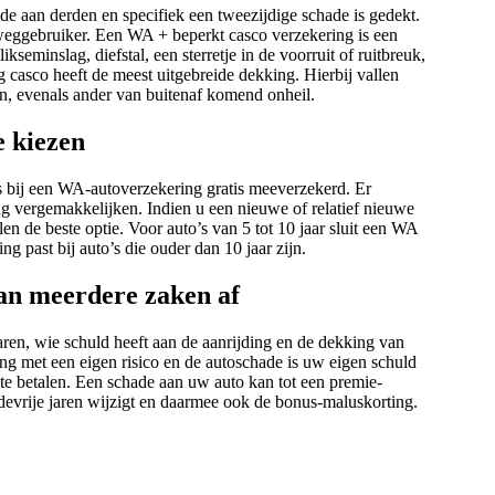
e aan derden en specifiek een tweezijdige schade is gedekt.
 weggebruiker. Een WA + beperkt casco verzekering is een
seminslag, diefstal, een sterretje in de voorruit of ruitbreuk,
casco heeft de meest uitgebreide dekking. Hierbij vallen
en, evenals ander van buitenaf komend onheil.
e kiezen
s bij een WA-autoverzekering gratis meeverzekerd. Er
ng vergemakkelijken. Indien u een nieuwe of relatief nieuwe
len de beste optie. Voor auto’s van 5 tot 10 jaar sluit een WA
g past bij auto’s die ouder dan 10 jaar zijn.
van meerdere zaken af
ren, wie schuld heeft aan de aanrijding en de dekking van
 met een eigen risico en de autoschade is uw eigen schuld
o te betalen. Een schade aan uw auto kan tot een premie-
evrije jaren wijzigt en daarmee ook de bonus-maluskorting.