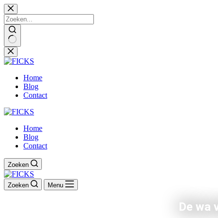
Ga
naar
de
inhoud
Home
Blog
Contact
Home
Blog
Contact
Zoeken
Zoeken
Menu
De wa v