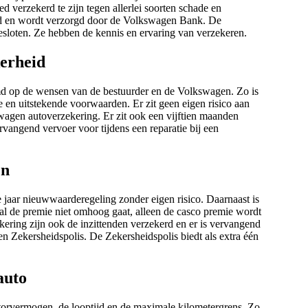
 verzekerd te zijn tegen allerlei soorten schade en
id en wordt verzorgd door de Volkswagen Bank. De
loten. Ze hebben de kennis en ervaring van verzekeren.
erheid
md op de wensen van de bestuurder en de Volkswagen. Zo is
 en uitstekende voorwaarden. Er zit geen eigen risico aan
swagen autoverzekering. Er zit ook een vijftien maanden
vangend vervoer voor tijdens een reparatie bij een
en
 jaar nieuwwaarderegeling zonder eigen risico. Daarnaast is
l de premie niet omhoog gaat, alleen de casco premie wordt
ering zijn ook de inzittenden verzekerd en er is vervangend
n Zekersheidspolis. De Zekersheidspolis biedt als extra één
auto
orvermogen, de looptijd en de maximale kilometergrens. Zo