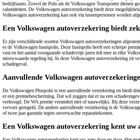
bedrijfsauto. Zowel de Polo als de Volkswagen Transporter dienen goed
calamiteiten. De Volkswagen autoverzekering biedt deze mogelijkhe
Volkswagen autoverzekering kan ook via tussenpersonen worden afges
Een Volkswagen autoverzekering biedt zek
Er zijn verschillende soorten Volkswagen autoverzekeringen afgeste
er de Volkswagen basispolis. Deze basispolis heeft een scherpe premie
vast en het aantal voorgaande schadevrije jaren telt mee in elke Volk
nieuwwaarde regeling bij. In deze Volkswagen autoverzekering zit ver
schadegeval.
Aanvullende Volkswagen autoverzekering
De Volkswagen Pluspolis is een aanvullende verzekering en biedt drie
er een premiebescherming. Dat wil zeggen dat er na een schadeongeva
verhoogd. De WA premie verandert niet of nauwelijks. Bij deze verzek
vervoer geregeld. De andere aanvullende verzekering is de Volkswage
of twee jaar garantie tegen onverwachte reparatiekosten.
Een Volkswagen autoverzekering kent uw 
Een Volkswagen autoverzekering kent uw auto door en door. Het mot