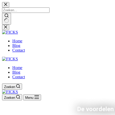
Ga
naar
de
inhoud
Home
Blog
Contact
Home
Blog
Contact
Zoeken
Zoeken
Menu
De voordelen