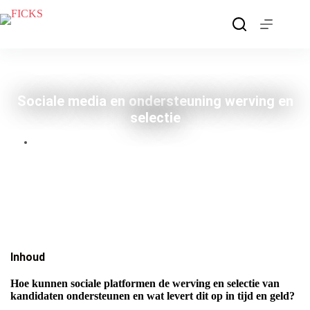
Ga
naar
de
inhoud
Sociale media en ondersteuning werving en
selectie
januari 18, 2019
Inhoud
Hoe kunnen sociale platformen de werving en selectie van
kandidaten ondersteunen en wat levert dit op in tijd en geld?