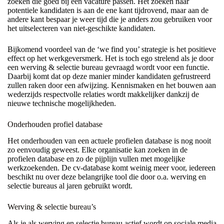
zoeken die goed bij een vacature passen. Het zoeken naar
potentiele kandidaten is aan de ene kant tijdrovend, maar aan de
andere kant bespaar je weer tijd die je anders zou gebruiken voor
het uitselecteren van niet-geschikte kandidaten.
Bijkomend voordeel van de ‘we find you’ strategie is het positieve
effect op het werkgeversmerk. Het is toch ego strelend als je door
een werving & selectie bureau gevraagd wordt voor een functie.
Daarbij komt dat op deze manier minder kandidaten gefrustreerd
zullen raken door een afwijzing. Kennismaken en het bouwen aan
wederzijds respectvolle relaties wordt makkelijker dankzij de
nieuwe technische mogelijkheden.
Onderhouden profiel database
Het onderhouden van een actuele profielen database is nog nooit
zo eenvoudig geweest. Elke organisatie kan zoeken in de
profielen database en zo de pijplijn vullen met mogelijke
werkzoekenden. De cv-database komt weinig meer voor, iedereen
beschikt nu over deze belangrijke tool die door o.a. werving en
selectie bureaus al jaren gebruikt wordt.
Werving & selectie bureau’s
Als je als werving en selectie bureau actief wordt op sociale media