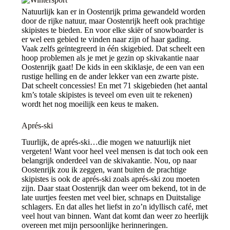
Natuurlijk kan er in Oostenrijk prima gewandeld worden
door de rijke natuur, maar Oostenrijk heeft ook prachtige
skipistes te bieden. En voor elke skiër of snowboarder is
er wel een gebied te vinden naar zijn of haar gading.
Vaak zelfs geïntegreerd in één skigebied. Dat scheelt een
hoop problemen als je met je gezin op skivakantie naar
Oostenrijk gaat! De kids in een skiklasje, de een van een
rustige helling en de ander lekker van een zwarte piste.
Dat scheelt concessies! En met 71 skigebieden (het aantal
km’s totale skipistes is teveel om even uit te rekenen)
wordt het nog moeilijk een keus te maken.
Aprés-ski
Tuurlijk, de aprés-ski…die mogen we natuurlijk niet
vergeten! Want voor heel veel mensen is dat toch ook een
belangrijk onderdeel van de skivakantie. Nou, op naar
Oostenrijk zou ik zeggen, want buiten de prachtige
skipistes is ook de aprés-ski zoals aprés-ski zou moeten
zijn. Daar staat Oostenrijk dan weer om bekend, tot in de
late uurtjes feesten met veel bier, schnaps en Duitstalige
schlagers. En dat alles het liefst in zo’n idyllisch café, met
veel hout van binnen. Want dat komt dan weer zo heerlijk
overeen met mijn persoonlijke herinneringen.