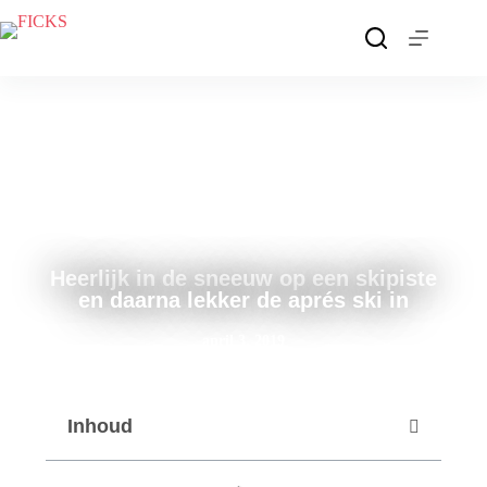
Heerlijk in de sneeuw op een skipiste
en daarna lekker de aprés ski in
april 3, 2019
Inhoud