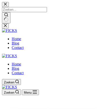
Ga
naar
de
inhoud
Home
Blog
Contact
Home
Blog
Contact
Zoeken
Zoeken
Menu