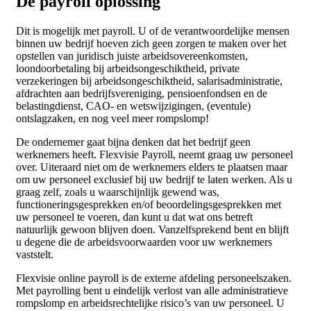
De payroll oplossing
Dit is mogelijk met payroll. U of de verantwoordelijke mensen
binnen uw bedrijf hoeven zich geen zorgen te maken over het
opstellen van juridisch juiste arbeidsovereenkomsten,
loondoorbetaling bij arbeidsongeschiktheid, private
verzekeringen bij arbeidsongeschiktheid, salarisadministratie,
afdrachten aan bedrijfsvereniging, pensioenfondsen en de
belastingdienst, CAO- en wetswijzigingen, (eventule)
ontslagzaken, en nog veel meer rompslomp!
De ondernemer gaat bijna denken dat het bedrijf geen
werknemers heeft. Flexvisie Payroll, neemt graag uw personeel
over. Uiteraard niet om de werknemers elders te plaatsen maar
om uw personeel exclusief bij uw bedrijf te laten werken. Als u
graag zelf, zoals u waarschijnlijk gewend was,
functioneringsgesprekken en/of beoordelingsgesprekken met
uw personeel te voeren, dan kunt u dat wat ons betreft
natuurlijk gewoon blijven doen. Vanzelfsprekend bent en blijft
u degene die de arbeidsvoorwaarden voor uw werknemers
vaststelt.
Flexvisie online payroll is de externe afdeling personeelszaken.
Met payrolling bent u eindelijk verlost van alle administratieve
rompslomp en arbeidsrechtelijke risico’s van uw personeel. U