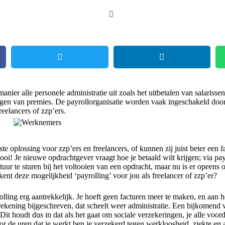
nier alle personele administratie uit zoals het uitbetalen van salarissen
gen van premies. De payrollorganisatie worden vaak ingeschakeld door 
eelancers of zzp’ers.
te oplossing voor zzp’ers en freelancers, of kunnen zij juist beter een fa
oi! Je nieuwe opdrachtgever vraagt hoe je betaald wilt krijgen; via payr
tuur te sturen bij het voltooien van een opdracht, maar nu is er opeens
ent deze mogelijkheid ‘payrolling’ voor jou als freelancer of zzp’er?
yrolling erg aantrekkelijk. Je hoeft geen facturen meer te maken, en aan
ekening bijgeschreven, dat scheelt weer administratie. Een bijkomend vo
Dit houdt dus in dat als het gaat om sociale verzekeringen, je alle voor
 de uren dat je werkt ben je verzekerd tegen werkloosheid, ziekte en 