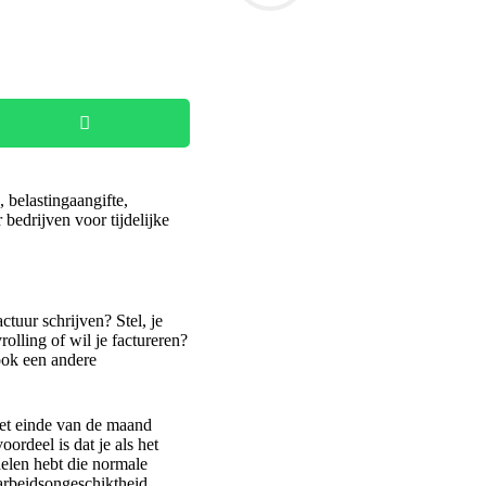
, belastingaangifte,
bedrijven voor tijdelijke
ctuur schrijven? Stel, je
olling of wil je factureren?
 ook een andere
 het einde van de maand
ordeel is dat je als het
delen hebt die normale
arbeidsongeschiktheid.