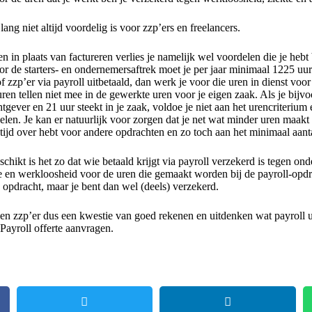
lang niet altijd voordelig is voor zzp’ers en freelancers.
n in plaats van factureren verlies je namelijk wel voordelen die je hebt b
r de starters- en ondernemersaftrek moet je per jaar minimaal 1225 uu
 of zzp’er via payroll uitbetaald, dan werk je voor die uren in dienst voo
ren tellen niet mee in de gewerkte uren voor je eigen zaak. Als je bijv
tgever en 21 uur steekt in je zaak, voldoe je niet aan het urencriterium e
en. Je kan er natuurlijk voor zorgen dat je net wat minder uren maakt b
tijd over hebt voor andere opdrachten en zo toch aan het minimaal aant
chikt is het zo dat wie betaald krijgt via payroll verzekerd is tegen on
e en werkloosheid voor de uren die gemaakt worden bij de payroll-opdr
opdracht, maar je bent dan wel (deels) verzekerd.
r en zzp’er dus een kwestie van goed rekenen en uitdenken wat payroll u
. Payroll offerte aanvragen.