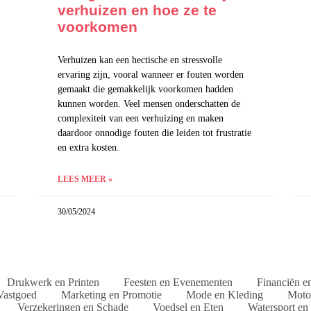
verhuizen en hoe ze te
voorkomen
Verhuizen kan een hectische en stressvolle
ervaring zijn, vooral wanneer er fouten worden
gemaakt die gemakkelijk voorkomen hadden
kunnen worden. Veel mensen onderschatten de
complexiteit van een verhuizing en maken
daardoor onnodige fouten die leiden tot frustratie
en extra kosten.
LEES MEER »
30/05/2024
Drukwerk en Printen
Feesten en Evenementen
Financiën e
Vastgoed
Marketing en Promotie
Mode en Kleding
Motor
Verzekeringen en Schade
Voedsel en Eten
Watersport en