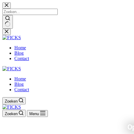
Ga
naar
de
inhoud
Home
Blog
Contact
Home
Blog
Contact
Zoeken
Zoeken
Menu
O