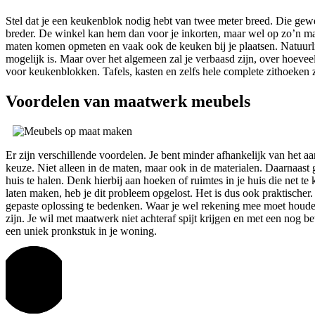
Stel dat je een keukenblok nodig hebt van twee meter breed. Die gewel
breder. De winkel kan hem dan voor je inkorten, maar wel op zo’n man
maten komen opmeten en vaak ook de keuken bij je plaatsen. Natuurlijk
mogelijk is. Maar over het algemeen zal je verbaasd zijn, over hoeveel
voor keukenblokken. Tafels, kasten en zelfs hele complete zithoeken 
Voordelen van maatwerk meubels
Er zijn verschillende voordelen. Je bent minder afhankelijk van het aa
keuze. Niet alleen in de maten, maar ook in de materialen. Daarnaast g
huis te halen. Denk hierbij aan hoeken of ruimtes in je huis die net te
laten maken, heb je dit probleem opgelost. Het is dus ook praktischer. He
gepaste oplossing te bedenken. Waar je wel rekening mee moet houden
zijn. Je wil met maatwerk niet achteraf spijt krijgen en met een nog bet
een uniek pronkstuk in je woning.