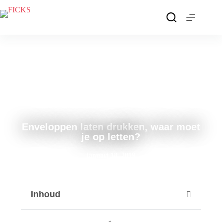
Enveloppen laten drukken, waar moet
je op letten?
januari 18, 2019
Inhoud