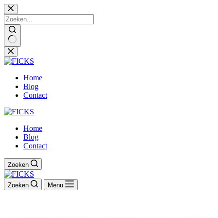
Ga
naar
de
inhoud
Home
Blog
Contact
Home
Blog
Contact
Zoeken
Zoeken
Menu