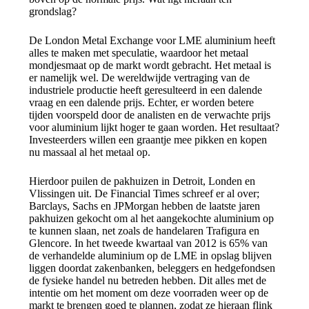
grondslag?
De London Metal Exchange voor LME aluminium heeft
alles te maken met speculatie, waardoor het metaal
mondjesmaat op de markt wordt gebracht. Het metaal is
er namelijk wel. De wereldwijde vertraging van de
industriele productie heeft geresulteerd in een dalende
vraag en een dalende prijs. Echter, er worden betere
tijden voorspeld door de analisten en de verwachte prijs
voor aluminium lijkt hoger te gaan worden. Het resultaat?
Investeerders willen een graantje mee pikken en kopen
nu massaal al het metaal op.
Hierdoor puilen de pakhuizen in Detroit, Londen en
Vlissingen uit. De Financial Times schreef er al over;
Barclays, Sachs en JPMorgan hebben de laatste jaren
pakhuizen gekocht om al het aangekochte aluminium op
te kunnen slaan, net zoals de handelaren Trafigura en
Glencore. In het tweede kwartaal van 2012 is 65% van
de verhandelde aluminium op de LME in opslag blijven
liggen doordat zakenbanken, beleggers en hedgefondsen
de fysieke handel nu betreden hebben. Dit alles met de
intentie om het moment om deze voorraden weer op de
markt te brengen goed te plannen, zodat ze hieraan flink