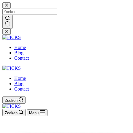
Ga
naar
de
inhoud
Home
Blog
Contact
Home
Blog
Contact
Zoeken
Zoeken
Menu